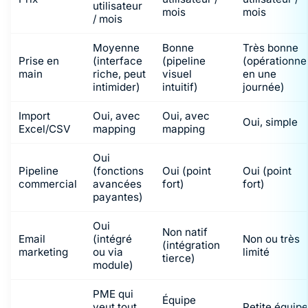
utilisateur
mois
mois
/ mois
Moyenne
Bonne
Très bonne
Prise en
(interface
(pipeline
(opérationne
main
riche, peut
visuel
en une
intimider)
intuitif)
journée)
Import
Oui, avec
Oui, avec
Oui, simple
Excel/CSV
mapping
mapping
Oui
Pipeline
(fonctions
Oui (point
Oui (point
commercial
avancées
fort)
fort)
payantes)
Oui
Non natif
Email
(intégré
Non ou très
(intégration
marketing
ou via
limité
tierce)
module)
PME qui
Équipe
veut tout
Petite équip